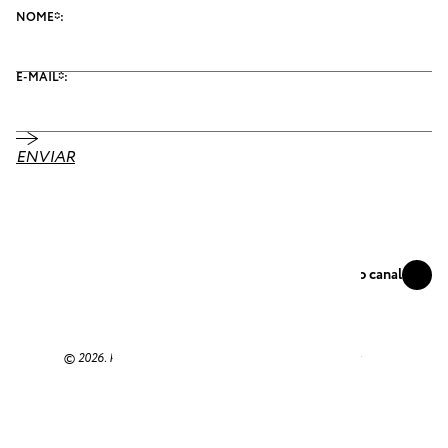
NOME*:
E-MAIL*:
ENVIAR
Se conecte
Acompanhe nosso canal
© 2026. Por Pró-Memórias. Design
Amí Comunicação & Design
.
Desenvolvimento por
NascerWeb