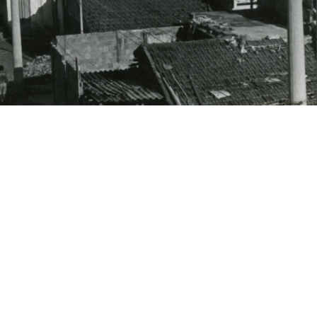
INÍCIO
QUEM SOMOS
O Pró-Memórias
Equipe Pró-Memórias
Nossa história
OPORTUNIDADES
Editais de apoio a acervos
Oportunidades de terceiros